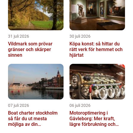
31 juli 2026
30 juli 2026
Vildmark som prövar
Köpa konst: så hittar du
gränser och skärper
rätt verk för hemmet och
sinnen
hjärtat
07 juli 2026
06 juli 2026
Boat charter stockholm
Motoroptimering i
så får du ut mesta
Gävleborg: Mer kraft,
möjliga av din
lägre förbrukning och
skärgårdskryssning
säkrare körning