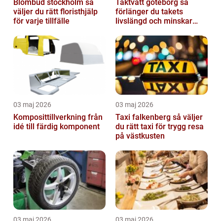
Blombud stockholm så
Taktvätt göteborg så
väljer du rätt floristhjälp
förlänger du takets
för varje tillfälle
livslängd och minskar
dina kostnader
03 maj 2026
03 maj 2026
Komposittillverkning från
Taxi falkenberg så väljer
idé till färdig komponent
du rätt taxi för trygg resa
på västkusten
03 maj 2026
03 maj 2026