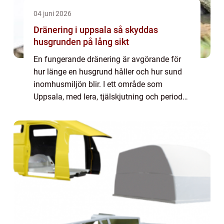
04 juni 2026
Dränering i uppsala så skyddas
husgrunden på lång sikt
En fungerande dränering är avgörande för
hur länge en husgrund håller och hur sund
inomhusmiljön blir. I ett område som
Uppsala, med lera, tjälskjutning och perioder
med mycket regn, märks brister snabbt.
Fuktskador, lukt från källaren och flagnande
...