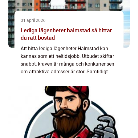
01 april 2026
Lediga lägenheter halmstad så hittar
du rätt bostad
Att hitta lediga lägenheter Halmstad kan
kännas som ett heltidsjobb. Utbudet skiftar
snabbt, kraven är många och konkurrensen
om attraktiva adresser är stor. Samtidigt
växer Halmstad som stad, med studenter,
barnfamiljer och yrkesverksamma som alla
v...