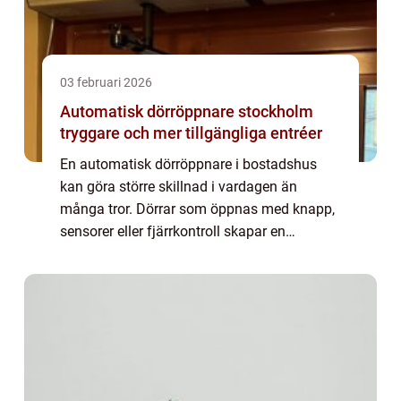
03 februari 2026
Automatisk dörröppnare stockholm
tryggare och mer tillgängliga entréer
En automatisk dörröppnare i bostadshus
kan göra större skillnad i vardagen än
många tror. Dörrar som öppnas med knapp,
sensorer eller fjärrkontroll skapar en
tryggare, mer bekväm och mer tillgänglig
miljö både för boende, besökare och
hemtjänst. I St...