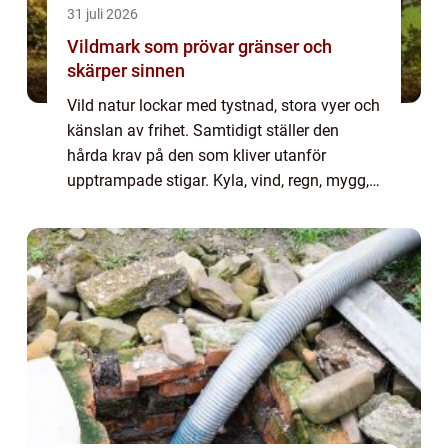
31 juli 2026
Vildmark som prövar gränser och
skärper sinnen
Vild natur lockar med tystnad, stora vyer och
känslan av frihet. Samtidigt ställer den
hårda krav på den som kliver utanför
upptrampade stigar. Kyla, vind, regn, mygg,
mörker och brist på skydd kan snabbt gö...