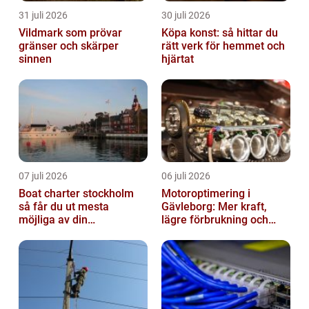
31 juli 2026
30 juli 2026
Vildmark som prövar
Köpa konst: så hittar du
gränser och skärper
rätt verk för hemmet och
sinnen
hjärtat
07 juli 2026
06 juli 2026
Boat charter stockholm
Motoroptimering i
så får du ut mesta
Gävleborg: Mer kraft,
möjliga av din
lägre förbrukning och
skärgårdskryssning
säkrare körning