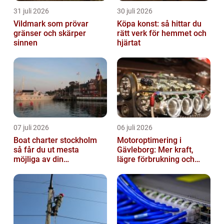
31 juli 2026
30 juli 2026
Vildmark som prövar
Köpa konst: så hittar du
gränser och skärper
rätt verk för hemmet och
sinnen
hjärtat
07 juli 2026
06 juli 2026
Boat charter stockholm
Motoroptimering i
så får du ut mesta
Gävleborg: Mer kraft,
möjliga av din
lägre förbrukning och
skärgårdskryssning
säkrare körning