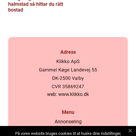
halmstad så hittar du rätt
bostad
Adress
web:
www.klikko.dk
Menu
Annonsering
Om oss
På vores website bruges cookies til at huske dine indstillinger,