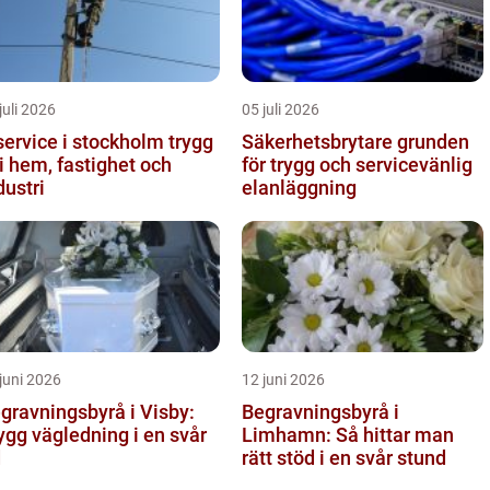
juli 2026
05 juli 2026
ervice i stockholm trygg
Säkerhetsbrytare grunden
 i hem, fastighet och
för trygg och servicevänlig
dustri
elanläggning
juni 2026
12 juni 2026
gravningsbyrå i Visby:
Begravningsbyrå i
ygg vägledning i en svår
Limhamn: Så hittar man
d
rätt stöd i en svår stund