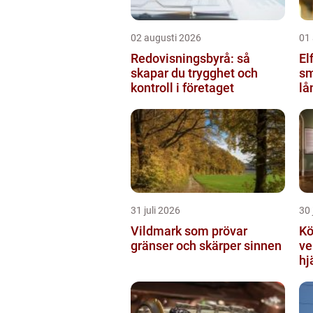
02 augusti 2026
01
Redovisningsbyrå: så
Elf
skapar du trygghet och
sm
kontroll i företaget
lå
31 juli 2026
30 
Vildmark som prövar
Kö
gränser och skärper sinnen
ve
hj