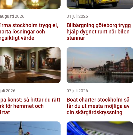
 augusti 2026
31 juli 2026
irma stockholm trygg el,
Bilbärgning göteborg trygg
arta lösningar och
hjälp dygnet runt när bilen
ngsiktigt värde
stannar
juli 2026
07 juli 2026
pa konst: så hittar du rätt
Boat charter stockholm så
rk för hemmet och
får du ut mesta möjliga av
ärtat
din skärgårdskryssning