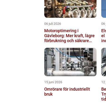
06 juli 2026
06 
Motoroptimering i
Els
Gävleborg: Mer kraft, lägre
el
förbrukning och säkrare
in
körning
15 juni 2026
12 
Omrörare för industriellt
Be
bruk
Tr
ti