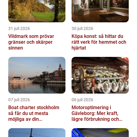
31 juli 2026
30 juli 2026
Vildmark som prövar
Köpa konst: så hittar du
gränser och skärper
rätt verk för hemmet och
sinnen
hjärtat
07 juli 2026
06 juli 2026
Boat charter stockholm
Motoroptimering i
så får du ut mesta
Gävleborg: Mer kraft,
möjliga av din
lägre förbrukning och
skärgårdskryssning
säkrare körning