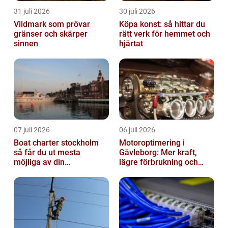
31 juli 2026
30 juli 2026
Vildmark som prövar
Köpa konst: så hittar du
gränser och skärper
rätt verk för hemmet och
sinnen
hjärtat
07 juli 2026
06 juli 2026
Boat charter stockholm
Motoroptimering i
så får du ut mesta
Gävleborg: Mer kraft,
möjliga av din
lägre förbrukning och
skärgårdskryssning
säkrare körning