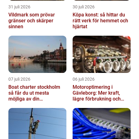
31 juli 2026
30 juli 2026
Vildmark som prövar
Köpa konst: så hittar du
gränser och skärper
rätt verk för hemmet och
sinnen
hjärtat
07 juli 2026
06 juli 2026
Boat charter stockholm
Motoroptimering i
så får du ut mesta
Gävleborg: Mer kraft,
möjliga av din
lägre förbrukning och
skärgårdskryssning
säkrare körning