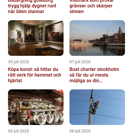
Bilbärgning göteborg
Vildmark som prövar
trygg hjälp dygnet runt
gränser och skärper
när bilen stannar
sinnen
30 juli 2026
07 juli 2026
Köpa konst: så hittar du
Boat charter stockholm
rätt verk för hemmet och
så får du ut mesta
hjärtat
möjliga av din
skärgårdskryssning
06 juli 2026
06 juli 2026