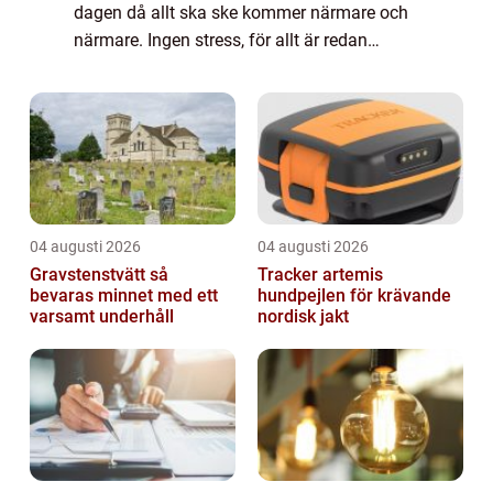
dagen då allt ska ske kommer närmare och
närmare. Ingen stress, för allt är redan
förberett. Du har kontakt med den flyttfirma
Norrköpingvisat sig ha, som kan flytta d...
04 augusti 2026
04 augusti 2026
Gravstenstvätt så
Tracker artemis
bevaras minnet med ett
hundpejlen för krävande
varsamt underhåll
nordisk jakt