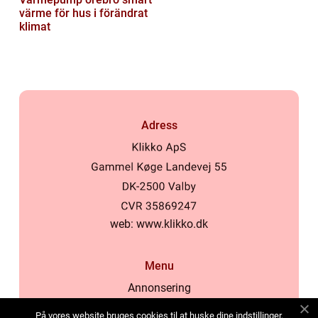
värme för hus i förändrat
klimat
Adress
web:
www.klikko.dk
Menu
Annonsering
Om oss
På vores website bruges cookies til at huske dine indstillinger,