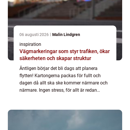
06 augusti 2026
Malin Lindgren
inspiration
Vägmarkeringar som styr trafiken, ökar
säkerheten och skapar struktur
Äntligen börjar det bli dags att planera
flytten! Kartongerna packas för fullt och
dagen då allt ska ske kommer närmare och
närmare. Ingen stress, för allt är redan
förberett. Du har kontakt med den flyttfirma
Norrköpingvisat sig ha, som kan flytta d...