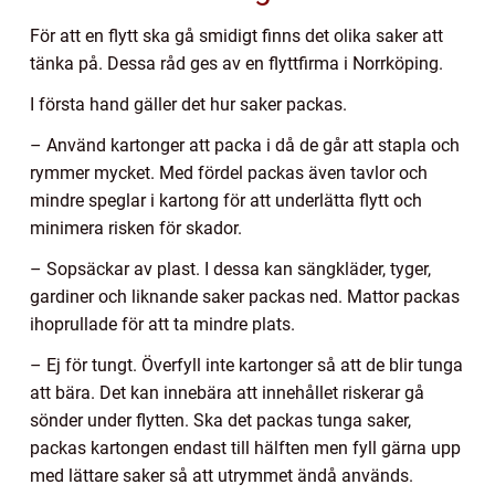
För att en flytt ska gå smidigt finns det olika saker att
tänka på. Dessa råd ges av en flyttfirma i Norrköping.
I första hand gäller det hur saker packas.
– Använd kartonger att packa i då de går att stapla och
rymmer mycket. Med fördel packas även tavlor och
mindre speglar i kartong för att underlätta flytt och
minimera risken för skador.
– Sopsäckar av plast. I dessa kan sängkläder, tyger,
gardiner och liknande saker packas ned. Mattor packas
ihoprullade för att ta mindre plats.
– Ej för tungt. Överfyll inte kartonger så att de blir tunga
att bära. Det kan innebära att innehållet riskerar gå
sönder under flytten. Ska det packas tunga saker,
packas kartongen endast till hälften men fyll gärna upp
med lättare saker så att utrymmet ändå används.