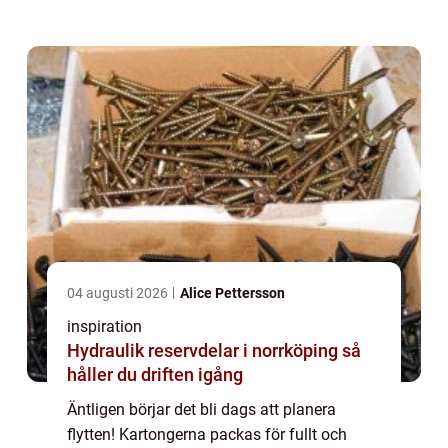
förberett. Du har kontakt med den flyttfirma
Norrköpingvisat sig ha, som kan flytta d...
04 augusti 2026
Alice Pettersson
inspiration
Hydraulik reservdelar i norrköping så
håller du driften igång
Äntligen börjar det bli dags att planera
flytten! Kartongerna packas för fullt och