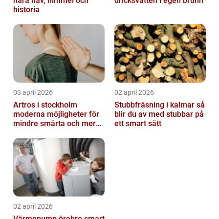
nära hav, himmel och
dricksvatten i egen brunn
historia
03 april 2026
02 april 2026
Artros i stockholm
Stubbfräsning i kalmar så
moderna möjligheter för
blir du av med stubbar på
mindre smärta och mer
ett smart sätt
rörelse
02 april 2026
Värmepump örebro smart