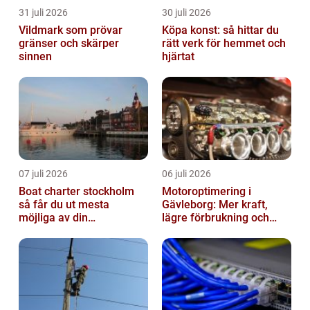
31 juli 2026
30 juli 2026
Vildmark som prövar
Köpa konst: så hittar du
gränser och skärper
rätt verk för hemmet och
sinnen
hjärtat
07 juli 2026
06 juli 2026
Boat charter stockholm
Motoroptimering i
så får du ut mesta
Gävleborg: Mer kraft,
möjliga av din
lägre förbrukning och
skärgårdskryssning
säkrare körning