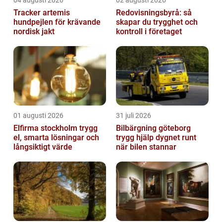
04 augusti 2026
02 augusti 2026
Tracker artemis
Redovisningsbyrå: så
hundpejlen för krävande
skapar du trygghet och
nordisk jakt
kontroll i företaget
01 augusti 2026
31 juli 2026
Elfirma stockholm trygg
Bilbärgning göteborg
el, smarta lösningar och
trygg hjälp dygnet runt
långsiktigt värde
när bilen stannar