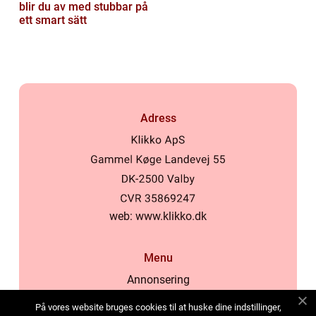
blir du av med stubbar på
ett smart sätt
Adress
web:
www.klikko.dk
Menu
Annonsering
Om oss
På vores website bruges cookies til at huske dine indstillinger,