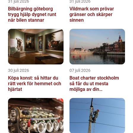
31 juli 2026
31 juli 2026
Bilbärgning göteborg
Vildmark som prövar
trygg hjälp dygnet runt
gränser och skärper
när bilen stannar
sinnen
30 juli 2026
07 juli 2026
Köpa konst: så hittar du
Boat charter stockholm
rätt verk för hemmet och
så får du ut mesta
hjärtat
möjliga av din
skärgårdskryssning