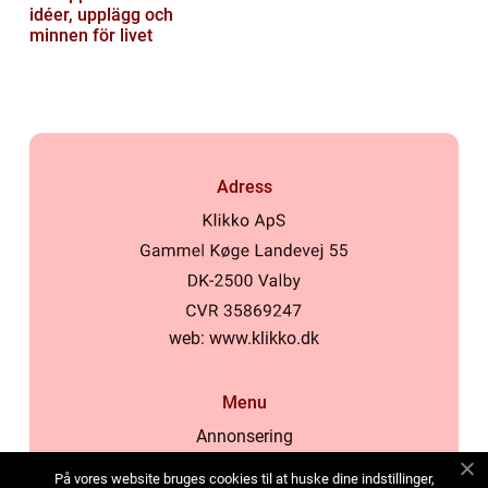
idéer, upplägg och
minnen för livet
Adress
web:
www.klikko.dk
Menu
Annonsering
Om oss
På vores website bruges cookies til at huske dine indstillinger,