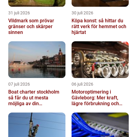
31 juli 2026
30 juli 2026
Vildmark som prövar
Köpa konst: så hittar du
gränser och skärper
rätt verk för hemmet och
sinnen
hjärtat
07 juli 2026
06 juli 2026
Boat charter stockholm
Motoroptimering i
så får du ut mesta
Gävleborg: Mer kraft,
möjliga av din
lägre förbrukning och
skärgårdskryssning
säkrare körning