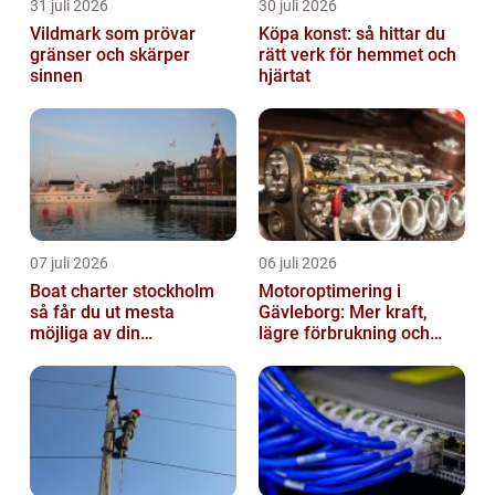
31 juli 2026
30 juli 2026
Vildmark som prövar
Köpa konst: så hittar du
gränser och skärper
rätt verk för hemmet och
sinnen
hjärtat
07 juli 2026
06 juli 2026
Boat charter stockholm
Motoroptimering i
så får du ut mesta
Gävleborg: Mer kraft,
möjliga av din
lägre förbrukning och
skärgårdskryssning
säkrare körning