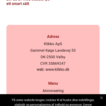
ett smart sätt
Adress
web:
www.klikko.dk
Menu
Annonsering
Om oss
På vores website bruges cookies til at huske dine indstillinger,
Cookies
statistik og personalisering af indhold og annoncer. Denne