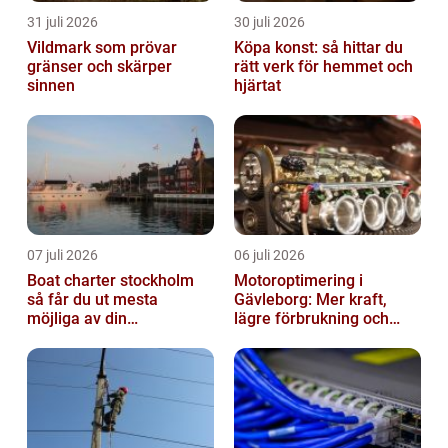
31 juli 2026
30 juli 2026
Vildmark som prövar
Köpa konst: så hittar du
gränser och skärper
rätt verk för hemmet och
sinnen
hjärtat
07 juli 2026
06 juli 2026
Boat charter stockholm
Motoroptimering i
så får du ut mesta
Gävleborg: Mer kraft,
möjliga av din
lägre förbrukning och
skärgårdskryssning
säkrare körning