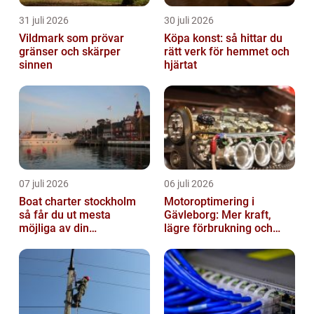
31 juli 2026
30 juli 2026
Vildmark som prövar
Köpa konst: så hittar du
gränser och skärper
rätt verk för hemmet och
sinnen
hjärtat
07 juli 2026
06 juli 2026
Boat charter stockholm
Motoroptimering i
så får du ut mesta
Gävleborg: Mer kraft,
möjliga av din
lägre förbrukning och
skärgårdskryssning
säkrare körning