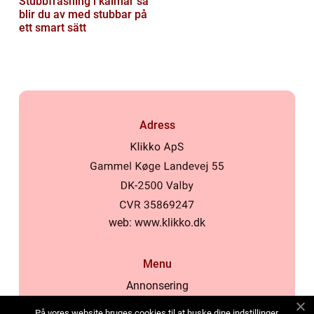
Stubbfräsning i kalmar så
blir du av med stubbar på
ett smart sätt
Adress
web:
www.klikko.dk
Menu
Annonsering
Om oss
På vores website bruges cookies til at huske dine indstillinger,