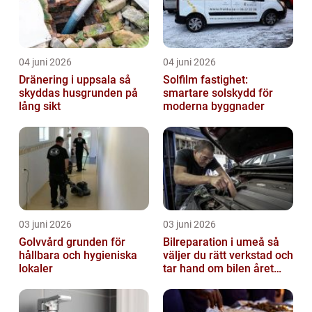
04 juni 2026
04 juni 2026
Dränering i uppsala så
Solfilm fastighet:
skyddas husgrunden på
smartare solskydd för
lång sikt
moderna byggnader
03 juni 2026
03 juni 2026
Golvvård grunden för
Bilreparation i umeå så
hållbara och hygieniska
väljer du rätt verkstad och
lokaler
tar hand om bilen året
runt