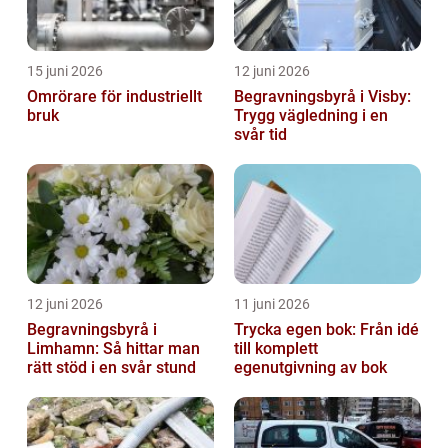
15 juni 2026
12 juni 2026
Omrörare för industriellt
Begravningsbyrå i Visby:
bruk
Trygg vägledning i en
svår tid
12 juni 2026
11 juni 2026
Begravningsbyrå i
Trycka egen bok: Från idé
Limhamn: Så hittar man
till komplett
rätt stöd i en svår stund
egenutgivning av bok