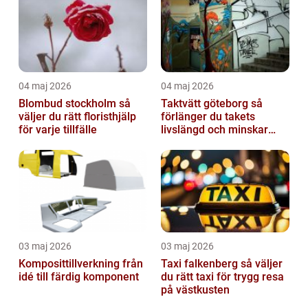
04 maj 2026
04 maj 2026
Blombud stockholm så
Taktvätt göteborg så
väljer du rätt floristhjälp
förlänger du takets
för varje tillfälle
livslängd och minskar
dina kostnader
03 maj 2026
03 maj 2026
Komposittillverkning från
Taxi falkenberg så väljer
idé till färdig komponent
du rätt taxi för trygg resa
på västkusten