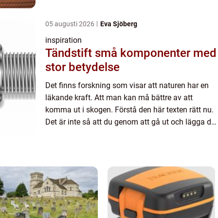
i skogen med ett brutet ben eller ett öppet köttsår
mag...
05 augusti 2026
Eva Sjöberg
inspiration
Tändstift små komponenter med
stor betydelse
Det finns forskning som visar att naturen har en
läkande kraft. Att man kan må bättre av att
komma ut i skogen. Förstå den här texten rätt nu.
Det är inte så att du genom att gå ut och lägga dig
i skogen med ett brutet ben eller ett öppet köttsår
mag...