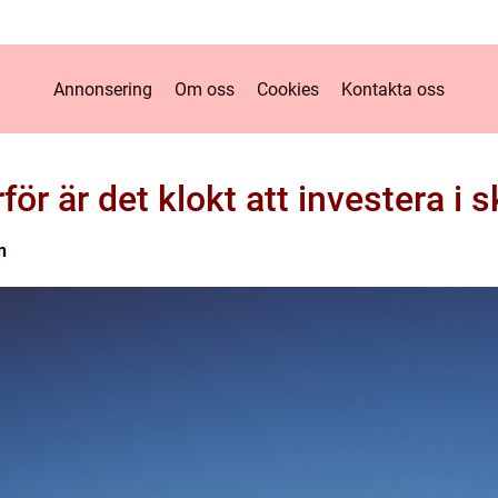
Annonsering
Om oss
Cookies
Kontakta oss
för är det klokt att investera i 
n