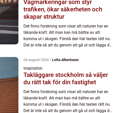
Vägmarkeringar som styr
trafiken, ökar säkerheten och
skapar struktur
Det finns forskning som visar att naturen har en
läkande kraft. Att man kan må bättre av att
komma ut i skogen. Förstå den här texten rätt nu.
Det är inte så att du genom att gå ut och lägga dig
i skogen med ett brutet ben eller ett öppet köttsår
mag...
06 augusti 2026
Lotta Albertsson
inspiration
Takläggare stockholm så väljer
du rätt tak för din fastighet
Det finns forskning som visar att naturen har en
läkande kraft. Att man kan må bättre av att
komma ut i skogen. Förstå den här texten rätt nu.
Det är inte så att du genom att gå ut och lägga dig