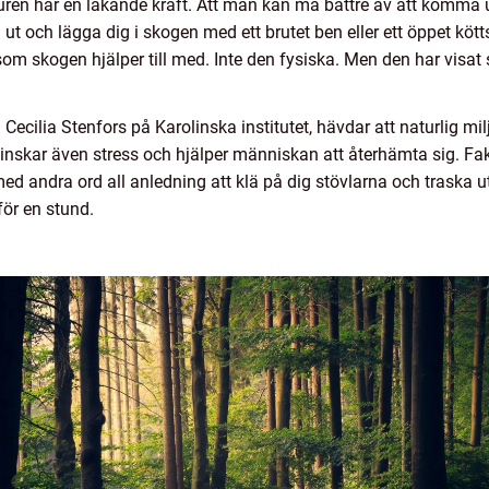
uren har en läkande kraft. Att man kan må bättre av att komma ut
å ut och lägga dig i skogen med ett brutet ben eller ett öppet kö
som skogen hjälper till med. Inte den fysiska. Men den har visat s
ecilia Stenfors på Karolinska institutet, hävdar att naturlig mi
inskar även stress och hjälper människan att återhämta sig. Fa
d andra ord all anledning att klä på dig stövlarna och traska ut 
för en stund.