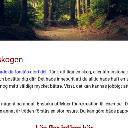
 skogen
de du förstås gjort det.
Tänk att äga en skog, eller åtminstone
och bosätta dig där. Det hade inneburit att du alltid hade haft en 
og mått väldigt mycket bättre. Visst, det kan kännas jobbigt a
någonting annat. Enstaka utflykter för rekreation till exempel.
 annat är träden förstås en stor resurs. Du kan göra både papper
Läs fler inlägg här