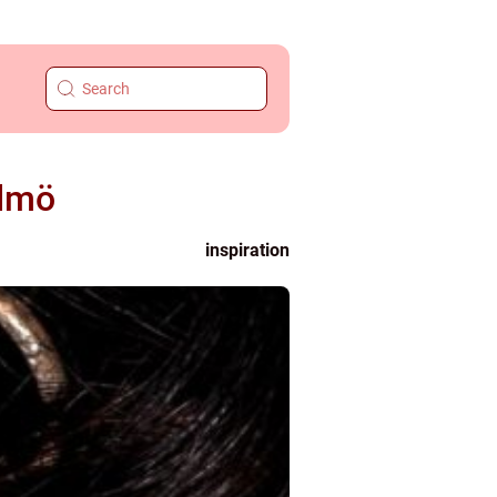
almö
inspiration