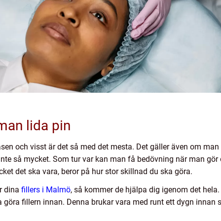
 man lida pin
sen och visst är det så med det mesta. Det gäller även om man sk
inte så mycket. Som tur var kan man få bedövning när man gör d
ket det ska vara, beror på hur stor skillnad du ska göra.
ör dina
fillers i Malmö
, så kommer de hjälpa dig igenom det hela. F
öra fillern innan. Denna brukar vara med runt ett dygn innan s