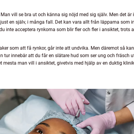
 Man vill se bra ut och känna sig nöjd med sig själv. Men det är in
r just en själv, i många fall. Det kan vara allt från läpparna som i
u inte acceptera rynkorna som blir fler och fler i ansiktet, trots a
ker som att få rynkor, går inte att undvika. Men däremot så kan 
 sin tur innebär att du får en slätare hud som ser ung och fräsch u
esta man vill i ansiktet, givetvis med hjälp av en duktig klini