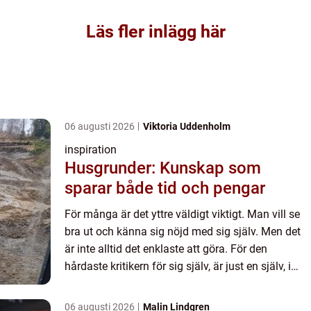
Läs fler inlägg här
06 augusti 2026
Viktoria Uddenholm
inspiration
Husgrunder: Kunskap som
sparar både tid och pengar
För många är det yttre väldigt viktigt. Man vill se
bra ut och känna sig nöjd med sig själv. Men det
är inte alltid det enklaste att göra. För den
hårdaste kritikern för sig själv, är just en själv, i
många fall. Det kan vara allt från läpparna som
i...
06 augusti 2026
Malin Lindgren