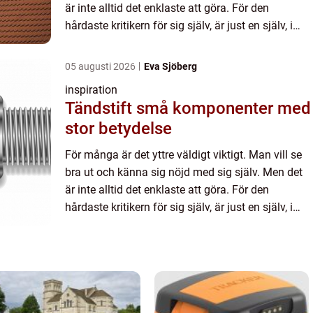
är inte alltid det enklaste att göra. För den
hårdaste kritikern för sig själv, är just en själv, i
många fall. Det kan vara allt från läpparna som
i...
05 augusti 2026
Eva Sjöberg
inspiration
Tändstift små komponenter med
stor betydelse
För många är det yttre väldigt viktigt. Man vill se
bra ut och känna sig nöjd med sig själv. Men det
är inte alltid det enklaste att göra. För den
hårdaste kritikern för sig själv, är just en själv, i
många fall. Det kan vara allt från läpparna som
i...