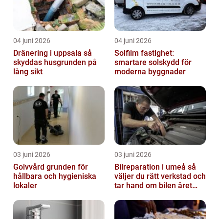
04 juni 2026
04 juni 2026
Dränering i uppsala så
Solfilm fastighet:
skyddas husgrunden på
smartare solskydd för
lång sikt
moderna byggnader
03 juni 2026
03 juni 2026
Golvvård grunden för
Bilreparation i umeå så
hållbara och hygieniska
väljer du rätt verkstad och
lokaler
tar hand om bilen året
runt