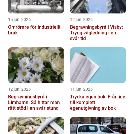
15 juni 2026
12 juni 2026
Omrörare för industriellt
Begravningsbyrå i Visby:
bruk
Trygg vägledning i en
svår tid
12 juni 2026
11 juni 2026
Begravningsbyrå i
Trycka egen bok: Från idé
Limhamn: Så hittar man
till komplett
rätt stöd i en svår stund
egenutgivning av bok