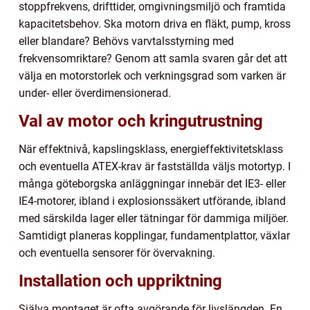
stoppfrekvens, drifttider, omgivningsmiljö och framtida
kapacitetsbehov. Ska motorn driva en fläkt, pump, kross
eller blandare? Behövs varvtalsstyrning med
frekvensomriktare? Genom att samla svaren går det att
välja en motorstorlek och verkningsgrad som varken är
under- eller överdimensionerad.
Val av motor och kringutrustning
När effektnivå, kapslingsklass, energieffektivitetsklass
och eventuella ATEX-krav är fastställda väljs motortyp. I
många göteborgska anläggningar innebär det IE3- eller
IE4-motorer, ibland i explosionssäkert utförande, ibland
med särskilda lager eller tätningar för dammiga miljöer.
Samtidigt planeras kopplingar, fundamentplattor, växlar
och eventuella sensorer för övervakning.
Installation och uppriktning
Själva montaget är ofta avgörande för livslängden. En