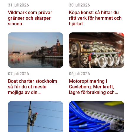
31 juli 2026
30 juli 2026
Vildmark som prövar
Köpa konst: så hittar du
gränser och skärper
rätt verk för hemmet och
sinnen
hjärtat
07 juli 2026
06 juli 2026
Boat charter stockholm
Motoroptimering i
så får du ut mesta
Gävleborg: Mer kraft,
möjliga av din
lägre förbrukning och
skärgårdskryssning
säkrare körning