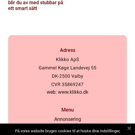
blir du av med stubbar på
ett smart sätt
Adress
web:
www.klikko.dk
Menu
Annonsering
Om oss
På vores website bruges cookies til at huske dine indstillinger,