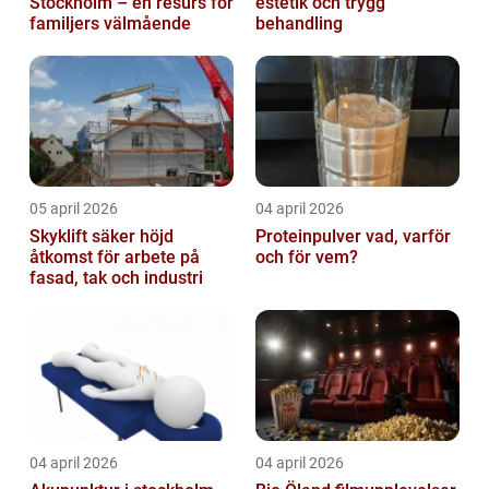
Stockholm – en resurs för
estetik och trygg
familjers välmående
behandling
05 april 2026
04 april 2026
Skyklift säker höjd
Proteinpulver vad, varför
åtkomst för arbete på
och för vem?
fasad, tak och industri
04 april 2026
04 april 2026