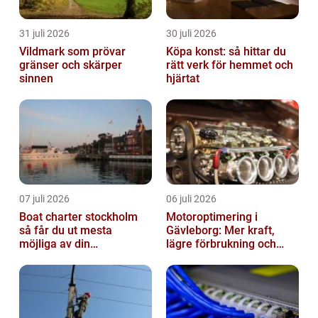
31 juli 2026
30 juli 2026
Vildmark som prövar
Köpa konst: så hittar du
gränser och skärper
rätt verk för hemmet och
sinnen
hjärtat
07 juli 2026
06 juli 2026
Boat charter stockholm
Motoroptimering i
så får du ut mesta
Gävleborg: Mer kraft,
möjliga av din
lägre förbrukning och
skärgårdskryssning
säkrare körning