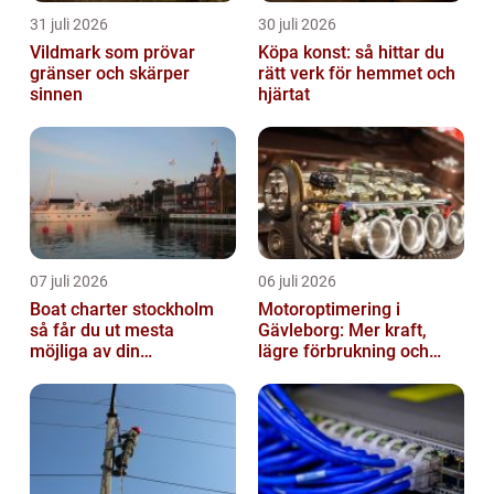
31 juli 2026
30 juli 2026
Vildmark som prövar
Köpa konst: så hittar du
gränser och skärper
rätt verk för hemmet och
sinnen
hjärtat
07 juli 2026
06 juli 2026
Boat charter stockholm
Motoroptimering i
så får du ut mesta
Gävleborg: Mer kraft,
möjliga av din
lägre förbrukning och
skärgårdskryssning
säkrare körning