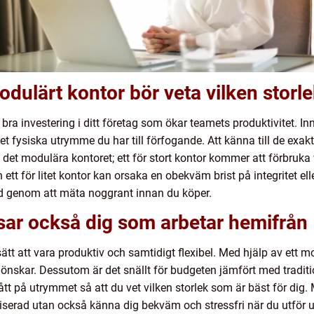
odulärt kontor bör veta vilken storl
bra investering i ditt företag som ökar teamets produktivitet. I
 det fysiska utrymme du har till förfogande. Att känna till de exa
å det modulära kontoret; ett för stort kontor kommer att förbruka v
n ett för litet kontor kan orsaka en obekväm brist på integritet e
d genom att mäta noggrant innan du köper.
ar också dig som arbetar hemifrån
sätt att vara produktiv och samtidigt flexibel. Med hjälp av ett 
 önskar. Dessutom är det snällt för budgeten jämfört med traditio
 mått på utrymmet så att du vet vilken storlek som är bäst för d
iserad utan också känna dig bekväm och stressfri när du utför up