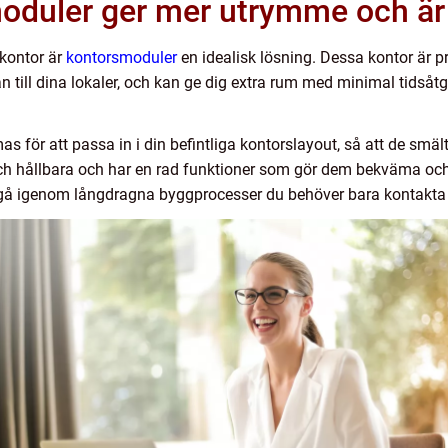
oduler ger mer utrymme och är 
kontor är
kontorsmoduler
en idealisk lösning. Dessa kontor är 
till dina lokaler, och kan ge dig extra rum med minimal tidsåtgå
 för att passa in i din befintliga kontorslayout, så att de smälte
h hållbara och har en rad funktioner som gör dem bekväma och e
a gå igenom långdragna byggprocesser du behöver bara kontak