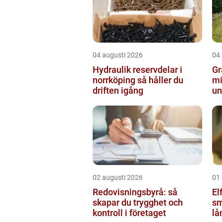
04 augusti 2026
04
Hydraulik reservdelar i
Grav
norrköping så håller du
mi
driften igång
un
02 augusti 2026
01
Redovisningsbyrå: så
Elf
skapar du trygghet och
sm
kontroll i företaget
lå