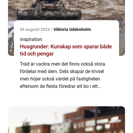
06 augusti 2026
Viktoria Uddenholm
inspiration
Husgrunder: Kunskap som sparar både
tid och pengar
Träd är vackra men det finns också stora
fördelar med dem. Dels skapar de trivsel
men höjer också värdet på fastigheten
eftersom de flesta föredrar att bo i ett
område med fullvuxna träd. De har också
vissa praktiska fördelar som att de skyddar
både ...