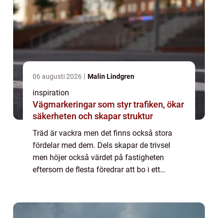
06 augusti 2026
Malin Lindgren
inspiration
Vägmarkeringar som styr trafiken, ökar
säkerheten och skapar struktur
Träd är vackra men det finns också stora
fördelar med dem. Dels skapar de trivsel
men höjer också värdet på fastigheten
eftersom de flesta föredrar att bo i ett
område med fullvuxna träd. De har också
vissa praktiska fördelar som att de skyddar
både ...