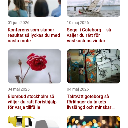
01 juni 2026
10 maj 2026
Konferens som skapar
Segel i Göteborg – så
resultat så lyckas du med
väljer du rätt för
nästa möte
västkustens vindar
04 maj 2026
04 maj 2026
Blombud stockholm så
Taktvätt göteborg så
väljer du rätt floristhjälp
förlänger du takets
för varje tillfälle
livslängd och minskar
dina kostnader