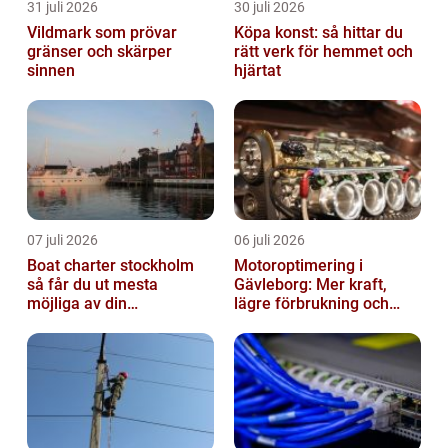
31 juli 2026
30 juli 2026
Vildmark som prövar
Köpa konst: så hittar du
gränser och skärper
rätt verk för hemmet och
sinnen
hjärtat
07 juli 2026
06 juli 2026
Boat charter stockholm
Motoroptimering i
så får du ut mesta
Gävleborg: Mer kraft,
möjliga av din
lägre förbrukning och
skärgårdskryssning
säkrare körning