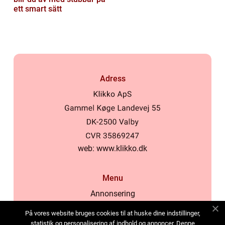
ett smart sätt
Adress
web:
www.klikko.dk
Menu
Annonsering
Om oss
På vores website bruges cookies til at huske dine indstillinger,
Cookies
statistik og personalisering af indhold og annoncer. Denne