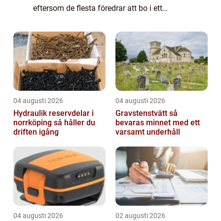
eftersom de flesta föredrar att bo i ett
område med fullvuxna träd. De har också
vissa praktiska fördelar som att de skyddar
både ...
04 augusti 2026
04 augusti 2026
Hydraulik reservdelar i
Gravstenstvätt så
norrköping så håller du
bevaras minnet med ett
driften igång
varsamt underhåll
04 augusti 2026
02 augusti 2026