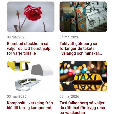
04 maj 2026
04 maj 2026
Blombud stockholm så
Taktvätt göteborg så
väljer du rätt floristhjälp
förlänger du takets
för varje tillfälle
livslängd och minskar
dina kostnader
03 maj 2026
03 maj 2026
Komposittillverkning från
Taxi falkenberg så väljer
idé till färdig komponent
du rätt taxi för trygg resa
på västkusten