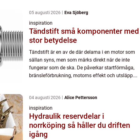
05 augusti 2026
Eva Sjöberg
inspiration
Tändstift små komponenter med
stor betydelse
Tändstift är en av de där delarna i en motor som
sällan syns, men som märks direkt när de inte
fungerar som de ska. De påverkar startförmåga,
bränsleförbrukning, motorns effekt och utsläpp.
Samtidigt innehåller många moderna tändstift
värdefulla ädel...
04 augusti 2026
Alice Pettersson
inspiration
Hydraulik reservdelar i
norrköping så håller du driften
igång