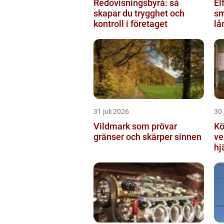
Redovisningsbyrå: så
Elf
skapar du trygghet och
sm
kontroll i företaget
lå
31 juli 2026
30 
Vildmark som prövar
Kö
gränser och skärper sinnen
ve
hj