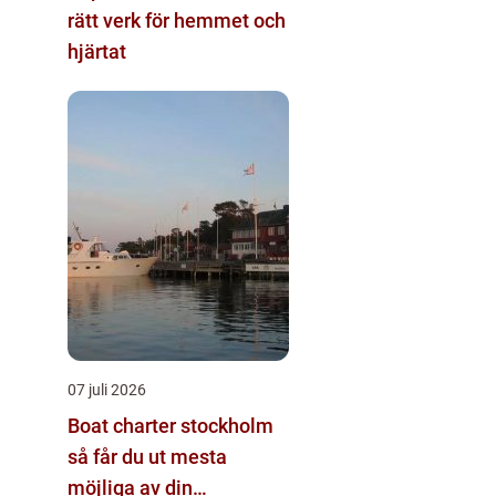
rätt verk för hemmet och
hjärtat
07 juli 2026
Boat charter stockholm
så får du ut mesta
möjliga av din