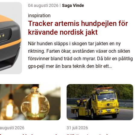
04 augusti 2026
Saga Vinde
inspiration
Tracker artemis hundpejlen för
krävande nordisk jakt
När hunden släpps i skogen tar jakten en ny
riktning. Farten ökar, avstånden växer och sikten
försvinner bland träd och myrar. Då blir en pålitlig
gps-pejl mer än bara teknik den blir ett
säkerhetsverktyg för både hund och jägare.
Tracker artemis är ...
 augusti 2026
31 juli 2026