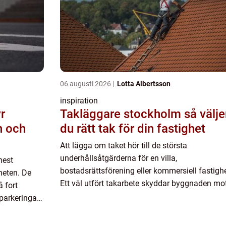
06 augusti 2026
Lotta Albertsson
inspiration
r
Takläggare stockholm så väljer
n och
du rätt tak för din fastighet
Att lägga om taket hör till de största
underhållsåtgärderna för en villa,
mest
bostadsrättsförening eller kommersiell fastighe
heten. De
Ett väl utfört takarbete skyddar byggnaden mo
 fort
fukt, kyla och slitage under många år framöver
lparkeringar,
Samtidigt är kostnaden ofta hög...
h onödiga