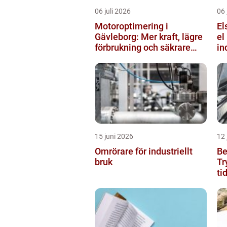
06 juli 2026
06 
Motoroptimering i
Els
Gävleborg: Mer kraft, lägre
el
förbrukning och säkrare
in
körning
15 juni 2026
12 
Omrörare för industriellt
Be
bruk
Tr
ti