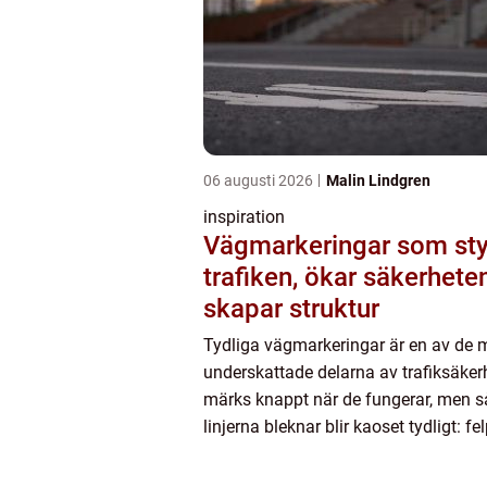
06 augusti 2026
Malin Lindgren
inspiration
Vägmarkeringar som sty
trafiken, ökar säkerhete
skapar struktur
Tydliga vägmarkeringar är en av de 
underskattade delarna av trafiksäker
märks knappt när de fungerar, men så
linjerna bleknar blir kaoset tydligt: fe
oklara körfält, osäkra övergångar oc
tvärbromsningar. Genom...