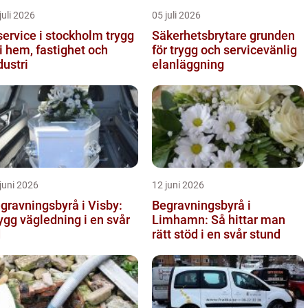
juli 2026
05 juli 2026
ervice i stockholm trygg
Säkerhetsbrytare grunden
 i hem, fastighet och
för trygg och servicevänlig
dustri
elanläggning
juni 2026
12 juni 2026
gravningsbyrå i Visby:
Begravningsbyrå i
ygg vägledning i en svår
Limhamn: Så hittar man
d
rätt stöd i en svår stund