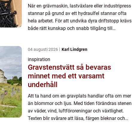
När en grävmaskin, lastväxlare eller industripress
stannar på grund av ett hydraulfel stannar ofta
hela arbetet. För att undvika dyra driftstopp krävs
både rätt kunskap och snabb tillgång till
reservdelar. I Norrköping finns en stark tradition av
ind...
04 augusti 2026
Karl Lindgren
inspiration
Gravstenstvätt så bevaras
minnet med ett varsamt
underhåll
Att ta hand om en gravplats handlar ofta om mer
än blommor och ljus. Med tiden förändras stenen
av väder, vind, luftföroreningar och växtlighet.
Texten blir svårare att läsa, färgen bleknar och
ytan täcks av mossa eller alger. En genomtänkt
och profe...