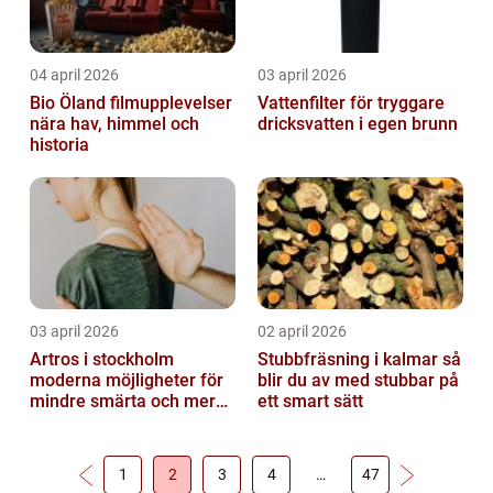
04 april 2026
03 april 2026
Bio Öland filmupplevelser
Vattenfilter för tryggare
nära hav, himmel och
dricksvatten i egen brunn
historia
03 april 2026
02 april 2026
Artros i stockholm
Stubbfräsning i kalmar så
moderna möjligheter för
blir du av med stubbar på
mindre smärta och mer
ett smart sätt
rörelse
1
2
3
4
…
47