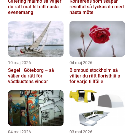
Catering malmö så väljer
Konferens som skapar
du rätt mat till ditt nästa
resultat så lyckas du med
evenemang
nästa möte
10 maj 2026
04 maj 2026
Segel i Göteborg – så
Blombud stockholm så
väljer du rätt för
väljer du rätt floristhjälp
västkustens vindar
för varje tillfälle
04 maj 2026
03 maj 2026