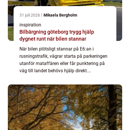
31 juli 2026
Mikaela Bergholm
inspiration
Bilbärgning göteborg trygg hjälp
dygnet runt när bilen stannar
När bilen plötsligt stannar på E6:an i
rusningstrafik, vägrar starta på parkeringen
utanför mataffären eller får punktering på
väg till landet behövs hjälp direkt.
Bilproblem kommer ofta oväntat, och
många tänker först på försäkring och
verkstad. Men...