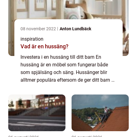
08 november 2022
Anton Lundbäck
inspiration
Vad är en hussäng?
Investera i en hussäng till ditt barn En
hussäng är en möbel som fungerar både
som spjälsäng och säng. Hussänger blir
alltmer populära eftersom de ger ditt barn en
plats att sova på under de första åren och
sedan kan omvandlas till en säng som de
kan...