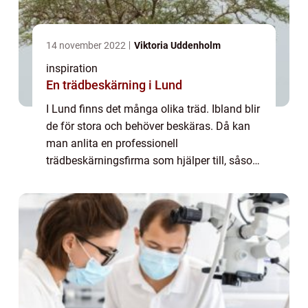
14 november 2022
Viktoria Uddenholm
inspiration
En trädbeskärning i Lund
I Lund finns det många olika träd. Ibland blir
de för stora och behöver beskäras. Då kan
man anlita en professionell
trädbeskärningsfirma som hjälper till, såsom
Aliasarborist. Men vad är egentligen
trädbeskärning? Och hur gör man rätt när
man väljer...