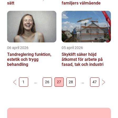
sätt
familjers välmående
06 april 2026
05 april 2026
Tandreglering funktion,
Skyklift säker höjd
estetik och trygg
åtkomst för arbete på
behandling
fasad, tak och industri
1
…
26
27
28
…
47