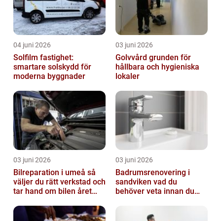
04 juni 2026
03 juni 2026
Solfilm fastighet:
Golvvård grunden för
smartare solskydd för
hållbara och hygieniska
moderna byggnader
lokaler
03 juni 2026
03 juni 2026
Bilreparation i umeå så
Badrumsrenovering i
väljer du rätt verkstad och
sandviken vad du
tar hand om bilen året
behöver veta innan du
runt
sätter igång