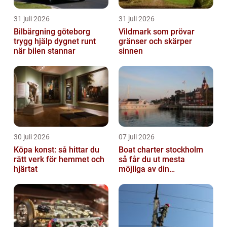
31 juli 2026
31 juli 2026
Bilbärgning göteborg
Vildmark som prövar
trygg hjälp dygnet runt
gränser och skärper
när bilen stannar
sinnen
30 juli 2026
07 juli 2026
Köpa konst: så hittar du
Boat charter stockholm
rätt verk för hemmet och
så får du ut mesta
hjärtat
möjliga av din
skärgårdskryssning