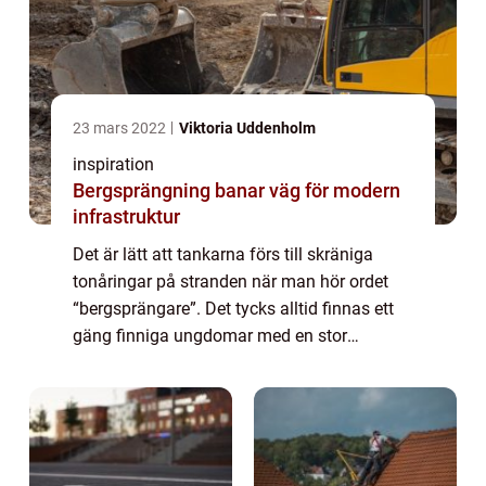
23 mars 2022
Viktoria Uddenholm
inspiration
Bergsprängning banar väg för modern
infrastruktur
Det är lätt att tankarna förs till skräniga
tonåringar på stranden när man hör ordet
“bergsprängare”. Det tycks alltid finnas ett
gäng finniga ungdomar med en stor
högtalare som låter alla inom de närmsta
200 meterna lyssna på housemusik i högt
tempo...