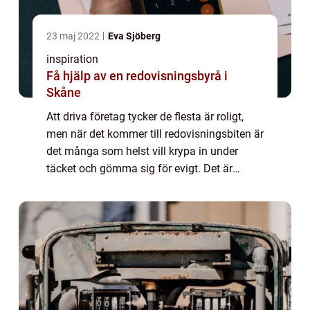
23 maj 2022
Eva Sjöberg
inspiration
Få hjälp av en redovisningsbyrå i
Skåne
Att driva företag tycker de flesta är roligt,
men när det kommer till redovisningsbiten är
det många som helst vill krypa in under
täcket och gömma sig för evigt. Det är
förståeligt. Att anlita en redovisningsbyrå i
Skåne är ingen dum idé för dig som...