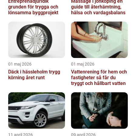
Entreprenadjuridik
Massage i jönköping en
grunden för trygga och
guide till återhämtning,
lönsamma byggprojekt
hälsa och vardagsbalans
01 maj 2026
01 maj 2026
Däck i hässleholm trygg
Vattenrening för hem och
körning året runt
fastigheter så får du
tryggt och hållbart vatten
11 april 2026
09 april 2026