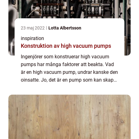
23 maj 2022
Lotta Albertsson
inspiration
Konstruktion av high vacuum pumps
Ingenjörer som konstruerar high vacuum
pumps har många faktorer att beakta. Vad
är en high vacuum pump, undrar kanske den
oinsatte. Jo, det är en pump som kan skapa
ett riktigt högt vakuum. Till och med så högt
som en femtobar. Fast det blev man kans...