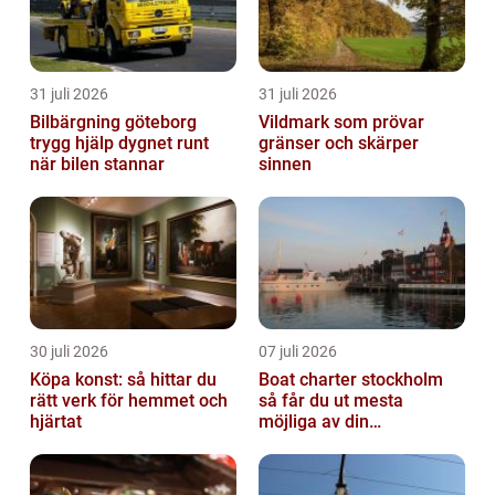
31 juli 2026
31 juli 2026
Bilbärgning göteborg
Vildmark som prövar
trygg hjälp dygnet runt
gränser och skärper
när bilen stannar
sinnen
30 juli 2026
07 juli 2026
Köpa konst: så hittar du
Boat charter stockholm
rätt verk för hemmet och
så får du ut mesta
hjärtat
möjliga av din
skärgårdskryssning