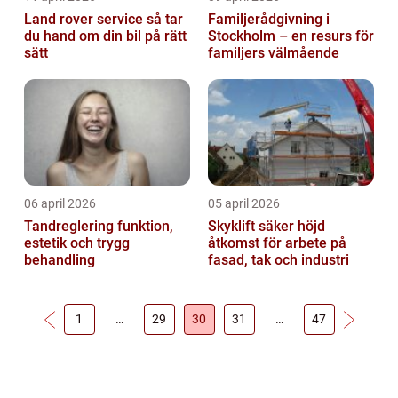
Land rover service så tar
Familjerådgivning i
du hand om din bil på rätt
Stockholm – en resurs för
sätt
familjers välmående
06 april 2026
05 april 2026
Tandreglering funktion,
Skyklift säker höjd
estetik och trygg
åtkomst för arbete på
behandling
fasad, tak och industri
1
…
29
30
31
…
47