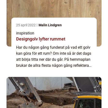
25 april 2022
Malin Lindgren
inspiration
Designgolv lyfter rummet
Har du någon gång funderat på vad ett golv
kan göra för ett rum? Om inte så är det dags
att börja titta ner där du går. På hemmaplan
brukar de allra flesta någon gång reflektera
över golvet de har. Det kan vara för att man
ska lägga in ett nytt golv,...