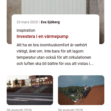
20 mars 2020
Eva Sjöberg
inspiration
Investera i en värmepump
Att ha en bra inomhuskomfort är oerhört
viktigt, året om. Inte bara för att lagom
temperatur utan också för att cirkulationen
och luften ska bli bättre för oss att vistas i.
Det finns en del olika
uppvärmningsalternativ idag. Många har
direktverkand...
06 augusti 2026
06 augusti 2026