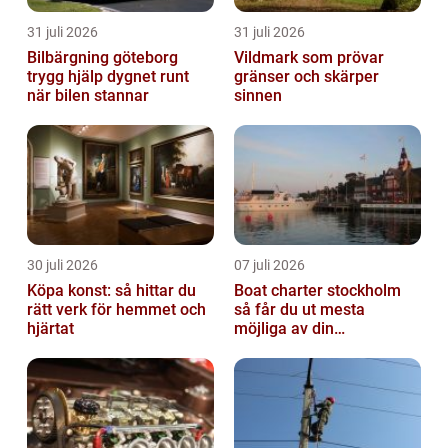
31 juli 2026
31 juli 2026
Bilbärgning göteborg
Vildmark som prövar
trygg hjälp dygnet runt
gränser och skärper
när bilen stannar
sinnen
30 juli 2026
07 juli 2026
Köpa konst: så hittar du
Boat charter stockholm
rätt verk för hemmet och
så får du ut mesta
hjärtat
möjliga av din
skärgårdskryssning