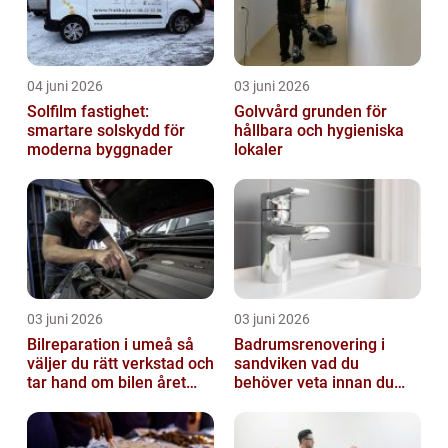
04 juni 2026
03 juni 2026
Solfilm fastighet:
Golvvård grunden för
smartare solskydd för
hållbara och hygieniska
moderna byggnader
lokaler
03 juni 2026
03 juni 2026
Bilreparation i umeå så
Badrumsrenovering i
väljer du rätt verkstad och
sandviken vad du
tar hand om bilen året
behöver veta innan du
runt
sätter igång