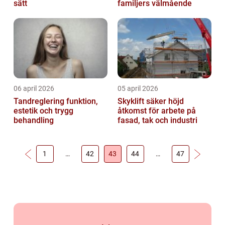
sätt
familjers välmående
06 april 2026
05 april 2026
Tandreglering funktion,
Skyklift säker höjd
estetik och trygg
åtkomst för arbete på
behandling
fasad, tak och industri
1
…
42
43
44
…
47